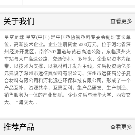
星空足球-星空(中
国)
国庆升旗仪式...
关于我们
查看更多
星空足球-星空(中
省发改委领导来我公司调研走访...
国)
星空足球-星空(中国) 是中国塑协氟塑料专委会副理事长单
位，高新技术企业。企业注册资金5000万元，位于河北省深
交通运输行业标准《桥梁支座用高分子材料
州经济开发区，南邻307国道与黄石高速公路，东临深州火
车站与大广高速公路，交通便利。 多年来，企业以资本为纽
带，以技术为支撑，以氟材料开发为主线，先后投资两亿多
滑板》 送审稿审查会在京召开...
元建设了深州市远征氟塑料有限公司、深州市远征高分子复
合材料有限公司和河北远征环保科技有限公司，形成了一个
河北省科学院与远征环保科技有限公司能源
产品互补、资源共享，互惠互利，集产品研发、生产制造、
销售服务为一体的产业集群。 企业先后与清华大学、西安交
大、上海交大...
与环境新材料成果转化基地签约暨揭牌仪
式...
推荐产品
查看更多