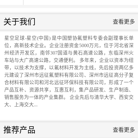
星空足球-星空(中
国)
国庆升旗仪式...
关于我们
查看更多
星空足球-星空(中
省发改委领导来我公司调研走访...
国)
星空足球-星空(中国) 是中国塑协氟塑料专委会副理事长单
位，高新技术企业。企业注册资金5000万元，位于河北省深
交通运输行业标准《桥梁支座用高分子材料
州经济开发区，南邻307国道与黄石高速公路，东临深州火
车站与大广高速公路，交通便利。 多年来，企业以资本为纽
带，以技术为支撑，以氟材料开发为主线，先后投资两亿多
滑板》 送审稿审查会在京召开...
元建设了深州市远征氟塑料有限公司、深州市远征高分子复
合材料有限公司和河北远征环保科技有限公司，形成了一个
河北省科学院与远征环保科技有限公司能源
产品互补、资源共享，互惠互利，集产品研发、生产制造、
销售服务为一体的产业集群。 企业先后与清华大学、西安交
大、上海交大...
与环境新材料成果转化基地签约暨揭牌仪
式...
推荐产品
查看更多