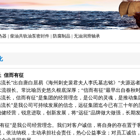
热器 | 柴油共轨油泵密封件 | 防腐制品 | 无油润滑轴承
化
长 信而有征
流长”出自唐白居易《海州刺史裴君夫人李氏墓志铭》“夫源远者
水流很长。常比喻历史悠久根底深厚；“信而有征”最早出自春秋
流长，信而有征”是集团的经营理念，是公司的灵魂，是推动集
流长”是我公司可持续发展的信念，远征集团迄今已有三十年的历
稳健经营，锐意进取，创新发展，将“远征”品牌做大做强，长期
有征”是我公司经营理念。我们对客户诚信，将自身的存在置于
规，依法纳税，主动承担社会责任，热心公益事业；对员工诚信