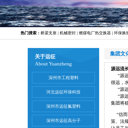
热门搜索：
桥梁支座 | 机械密封 | 燃煤电厂热交换器 | 环保换
集团文
关于远征
About Yuanzheng
源远流
“源远
深州市工程塑料
很远，
“源远
河北远征环保科技
“源远
集团将
深州市远征氟塑料
“信而
深州市远征高分子
策、法