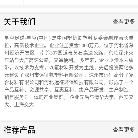
星空足球-星空(中
国)
国庆升旗仪式...
关于我们
查看更多
星空足球-星空(中
省发改委领导来我公司调研走访...
国)
星空足球-星空(中国) 是中国塑协氟塑料专委会副理事长单
位，高新技术企业。企业注册资金5000万元，位于河北省深
交通运输行业标准《桥梁支座用高分子材料
州经济开发区，南邻307国道与黄石高速公路，东临深州火
车站与大广高速公路，交通便利。 多年来，企业以资本为纽
带，以技术为支撑，以氟材料开发为主线，先后投资两亿多
滑板》 送审稿审查会在京召开...
元建设了深州市远征氟塑料有限公司、深州市远征高分子复
合材料有限公司和河北远征环保科技有限公司，形成了一个
河北省科学院与远征环保科技有限公司能源
产品互补、资源共享，互惠互利，集产品研发、生产制造、
销售服务为一体的产业集群。 企业先后与清华大学、西安交
大、上海交大...
与环境新材料成果转化基地签约暨揭牌仪
式...
推荐产品
查看更多